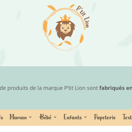
e produits de la marque P’tit Lion sont
fabriqués e
és
Maman
Bébé
Enfants
Papeterie
Text