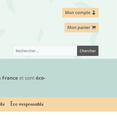
Mon compte
Mon panier
n France
et sont
éco-
ile
Eco-responsable