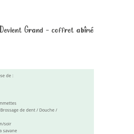
 Devient Grand – coffret abîmé
e de :
ommettes
: Brossage de dent / Douche /
n/soir
la savane