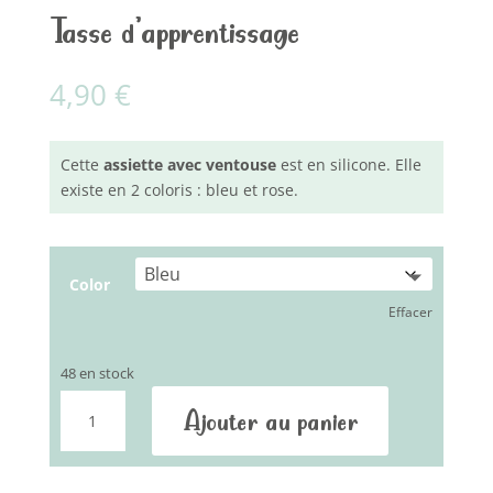
Tasse d’apprentissage
4,90
€
Cette
assiette
avec ventouse
est en silicone. Elle
existe en 2 coloris : bleu et rose.
Color
Effacer
48 en stock
quantité
Ajouter au panier
de
Tasse
d'apprentissage